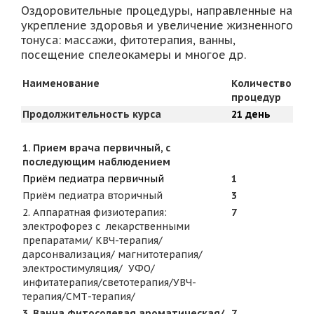
Оздоровительные процедуры, направленные на
укрепление здоровья и увеличение жизненного
тонуса: массажи, фитотерапия, ванны,
посещение спелеокамеры и многое др.
Наименование
Количество
процедур
Продолжительность курса
21 день
1. Прием врача первичный, с
последующим наблюдением
Приём педиатра первичный
1
Приём педиатра вторичный
3
2. Аппаратная физиотерапия:
7
электрофорез с лекарственными
препаратами/ КВЧ-терапия/
дарсонвализация/ магнитотерапия/
электростимуляция/ УФО/
инфитатерапия/светотерапия/УВЧ-
терапия/СМТ-терапия/
3. Ванна фитосолевая ароматическая/
7