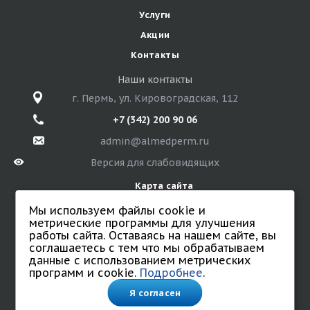
Услуги
Акции
Контакты
Наши контакты
г. Пермь, ул. Кировоградская, 112
+7 (342) 200 90 06
admin@almedperm.ru
Версия для слабовидящих
Карта сайта
Мы используем файлы cookie и
метрические программы для улучшения
работы сайта. Оставаясь на нашем сайте, вы
© 2026 Санаторий «Алмед»
соглашаетесь с тем что мы обрабатываем
Все права защищены.
данные с использованием метрических
Политика обработки персональных данных
программ и cookie.
Подробнее
.
Согласие на обработку персональных данных.
Соглашение на обработку данных с использованием
Я согласен
cookie и метрических программ.