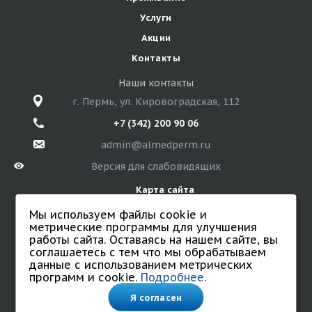
Услуги
Акции
Контакты
Наши контакты
г. Пермь, ул. Кировоградская, 112
+7 (342) 200 90 06
admin@almedperm.ru
Версия для слабовидящих
Карта сайта
Мы используем файлы cookie и
метрические программы для улучшения
работы сайта. Оставаясь на нашем сайте, вы
© 2026 Санаторий «Алмед»
соглашаетесь с тем что мы обрабатываем
Все права защищены.
данные с использованием метрических
Политика обработки персональных данных
программ и cookie.
Подробнее
.
Согласие на обработку персональных данных.
Соглашение на обработку данных с использованием
Я согласен
cookie и метрических программ.