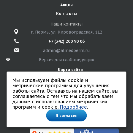
Акции
Контакты
Наши контакты
г. Пермь, ул. Кировоградская, 112
+7 (342) 200 90 06
admin@almedperm.ru
Версия для слабовидящих
Карта сайта
Мы используем файлы cookie и
метрические программы для улучшения
работы сайта. Оставаясь на нашем сайте, вы
© 2026 Санаторий «Алмед»
соглашаетесь с тем что мы обрабатываем
Все права защищены.
данные с использованием метрических
Политика обработки персональных данных
программ и cookie.
Подробнее
.
Согласие на обработку персональных данных.
Соглашение на обработку данных с использованием
Я согласен
cookie и метрических программ.