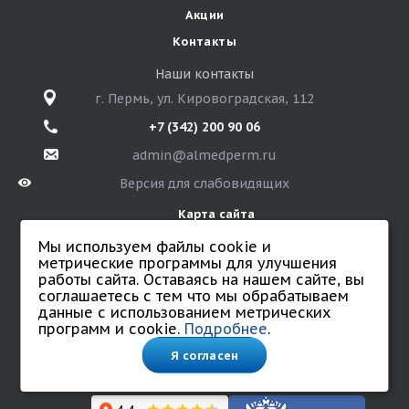
Акции
Контакты
Наши контакты
г. Пермь, ул. Кировоградская, 112
+7 (342) 200 90 06
admin@almedperm.ru
Версия для слабовидящих
Карта сайта
Мы используем файлы cookie и
метрические программы для улучшения
работы сайта. Оставаясь на нашем сайте, вы
© 2026 Санаторий «Алмед»
соглашаетесь с тем что мы обрабатываем
Все права защищены.
данные с использованием метрических
Политика обработки персональных данных
программ и cookie.
Подробнее
.
Согласие на обработку персональных данных.
Соглашение на обработку данных с использованием
Я согласен
cookie и метрических программ.