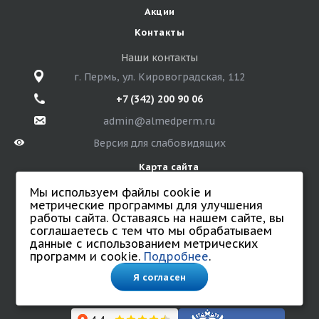
Акции
Контакты
Наши контакты
г. Пермь, ул. Кировоградская, 112
+7 (342) 200 90 06
admin@almedperm.ru
Версия для слабовидящих
Карта сайта
Мы используем файлы cookie и
метрические программы для улучшения
работы сайта. Оставаясь на нашем сайте, вы
© 2026 Санаторий «Алмед»
соглашаетесь с тем что мы обрабатываем
Все права защищены.
данные с использованием метрических
Политика обработки персональных данных
программ и cookie.
Подробнее
.
Согласие на обработку персональных данных.
Соглашение на обработку данных с использованием
Я согласен
cookie и метрических программ.