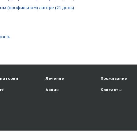
м (профильном) лагере (21 день)
ность
анатории
Лечение
Проживание
уги
Акции
Контакты