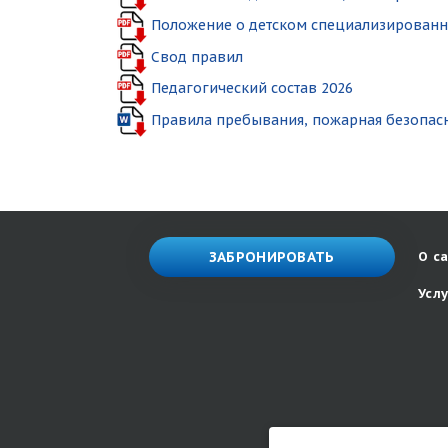
Положение о детском специализированно
Свод правил
Педагогический состав 2026
Правила пребывания, пожарная безопас
ЗАБРОНИРОВАТЬ
О с
Усл