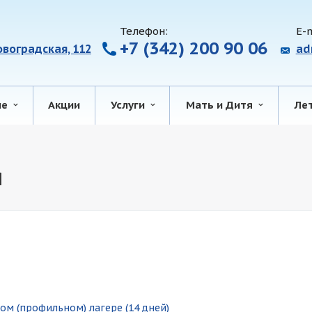
Телефон:
E-m
+7 (342) 200 90 06
ровоградская, 112
ad
ие
Акции
Услуги
Мать и Дитя
Ле
я
м (профильном) лагере (14 дней)